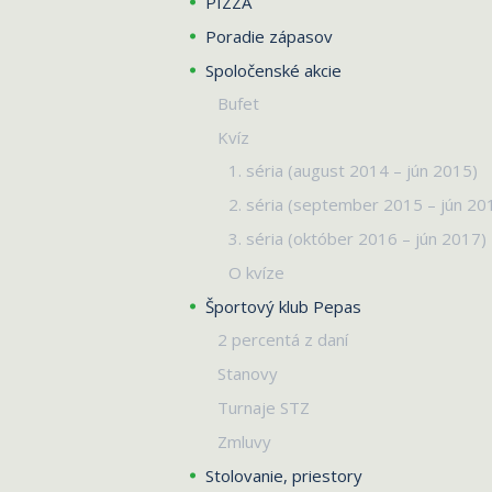
PIZZA
Poradie zápasov
Spoločenské akcie
Bufet
Kvíz
1. séria (august 2014 – jún 2015)
2. séria (september 2015 – jún 20
3. séria (október 2016 – jún 2017)
O kvíze
Športový klub Pepas
2 percentá z daní
Stanovy
Turnaje STZ
Zmluvy
Stolovanie, priestory