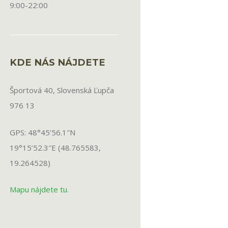
9:00-22:00
KDE NÁS NÁJDETE
Športová 40, Slovenská Ľupča
976 13
GPS: 48°45’56.1″N
19°15’52.3″E (48.765583,
19.264528)
Mapu nájdete tu.