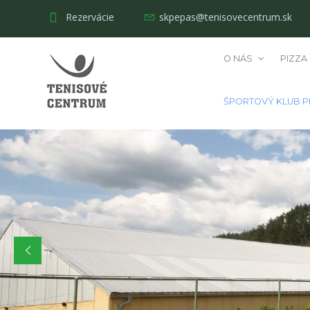
Rezervácie
skpepas@tenisovecentrum.sk
O NÁS
PIZZA
ŠPORTOVÝ KLUB P