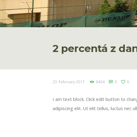
2 percentá z dan
23. February 2017
8424
0
0
I am text block. Click edit button to ch
adipiscing elit. Ut elit tellus, luctus nec