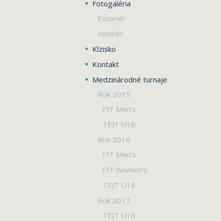
Fotogaléria
Exteriér
Interiér
Klzisko
Kontakt
Medzinárodné turnaje
Rok 2015
ITF Men’s
TEJT U16
Rok 2016
ITF Men’s
ITF Women’s
TEJT U16
Rok 2017
TEJT U16