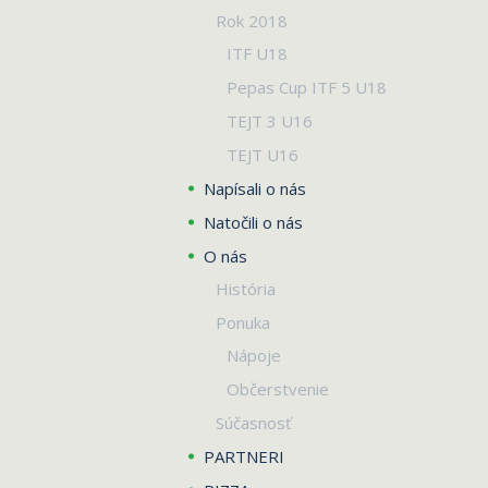
Rok 2018
ITF U18
Pepas Cup ITF 5 U18
TEJT 3 U16
TEJT U16
Napísali o nás
Natočili o nás
O nás
História
Ponuka
Nápoje
Občerstvenie
Súčasnosť
PARTNERI