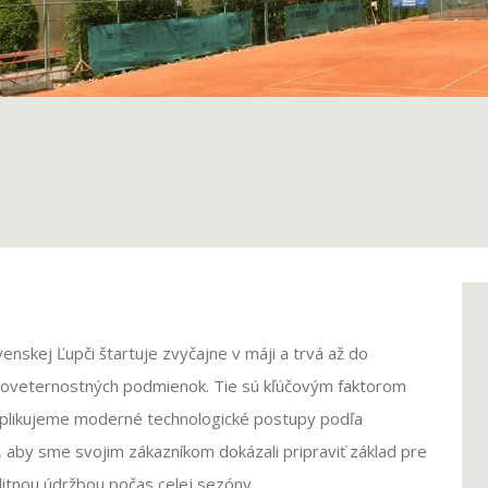
nskej Ľupči štartuje zvyčajne v máji a trvá až do
poveternostných podmienok. Tie sú kľúčovým faktorom
y aplikujeme moderné technologické postupy podľa
, aby sme svojim zákazníkom dokázali pripraviť základ pre
alitnou údržbou počas celej sezóny.