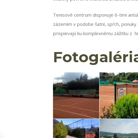
Tenisové centrum disponuje 6-timi antu
zázemím v podobe šatní, spŕch, ponuky 
prispievajú ku komplexnému zážitku z hr
Fotogaléri