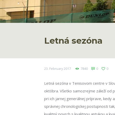
Letná sezóna
23. February 2017
7840
0
0
Letná sezóna v Tenisovom centre v Slove
októbra. Všetko samozrejme záleží od 
pri ich jarnej generálnej príprave, ked
správnej chronologickej postupnosti tak
kvalitný povrch s kvalitnou antukou a kv