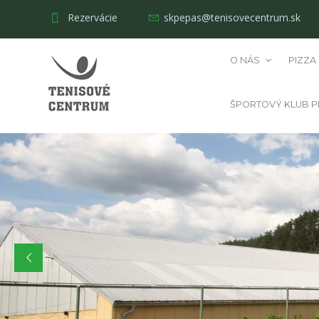
Rezervácie
skpepas@tenisovecentrum.sk
O NÁS
PIZZA
ŠPORTOVÝ KLUB P