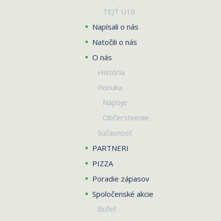
TEJT U16
Napísali o nás
Natočili o nás
O nás
História
Ponuka
Nápoje
Občerstvenie
Súčasnosť
PARTNERI
PIZZA
Poradie zápasov
Spoločenské akcie
Bufet