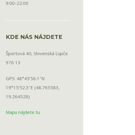
9:00-22:00
KDE NÁS NÁJDETE
Športová 40, Slovenská Ľupča
976 13
GPS: 48°45’56.1″N
19°15’52.3″E (48.765583,
19.264528)
Mapu nájdete tu.