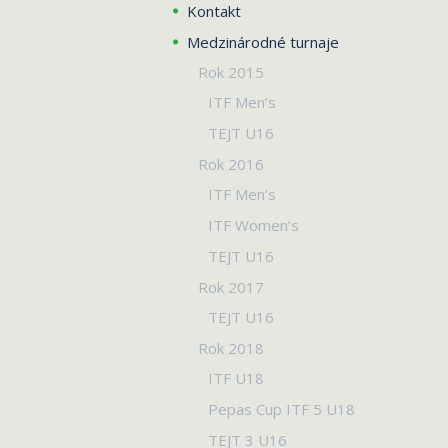
Kontakt
Medzinárodné turnaje
Rok 2015
ITF Men’s
TEJT U16
Rok 2016
ITF Men’s
ITF Women’s
TEJT U16
Rok 2017
TEJT U16
Rok 2018
ITF U18
Pepas Cup ITF 5 U18
TEJT 3 U16