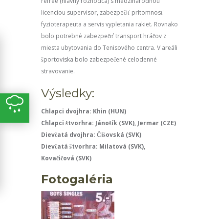
refree (hlavný rozhodca) s medzinárodnou
licenciou supervisor, zabezpečiť prítomnosť
fyzioterapeuta a servis vypletania rakiet. Rovnako
bolo potrebné zabezpečiť transport hráčov z
miesta ubytovania do Tenisového centra. V areáli
športoviska bolo zabezpečené celodenné
stravovanie.
Výsledky:
Chlapci dvojhra: Khin (HUN)
Chlapci štvorhra: Jánošík (SVK), Jermar (CZE)
Dievčatá dvojhra: Čišovská (SVK)
Dievčatá štvorhra: Milatová (SVK),
Kovačičová (SVK)
Fotogaléria