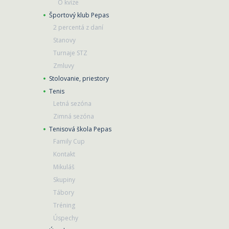
O kvíze
Športový klub Pepas
2 percentá z daní
Stanovy
Turnaje STZ
Zmluvy
Stolovanie, priestory
Tenis
Letná sezóna
Zimná sezóna
Tenisová škola Pepas
Family Cup
Kontakt
Mikuláš
Skupiny
Tábory
Tréning
Úspechy