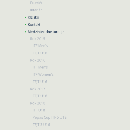
Exteriér
Interiér
Klzisko
Kontakt
Medzinárodné turnaje
Rok 2015
ITF Men’s
TEJT U16
Rok 2016
ITF Men’s
ITF Women’s
TEJT U16
Rok 2017
TEJT U16
Rok 2018
ITF U18
Pepas Cup ITF 5 U18
TEJT 3 U16