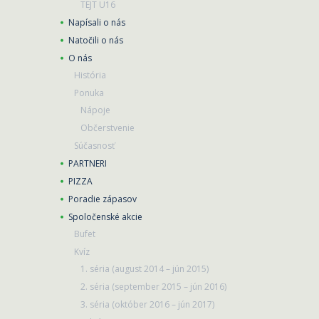
TEJT U16
Napísali o nás
Natočili o nás
O nás
História
Ponuka
Nápoje
Občerstvenie
Súčasnosť
PARTNERI
PIZZA
Poradie zápasov
Spoločenské akcie
Bufet
Kvíz
1. séria (august 2014 – jún 2015)
2. séria (september 2015 – jún 2016)
3. séria (október 2016 – jún 2017)