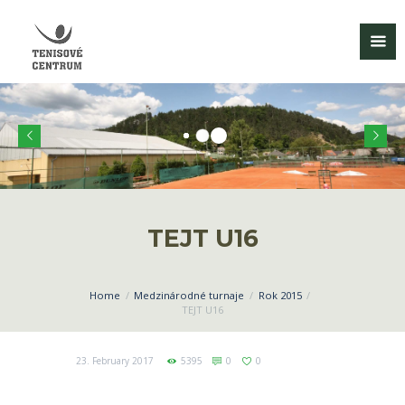
TEJT U16
Home
Medzinárodné turnaje
Rok 2015
TEJT U16
23. February 2017
5395
0
0