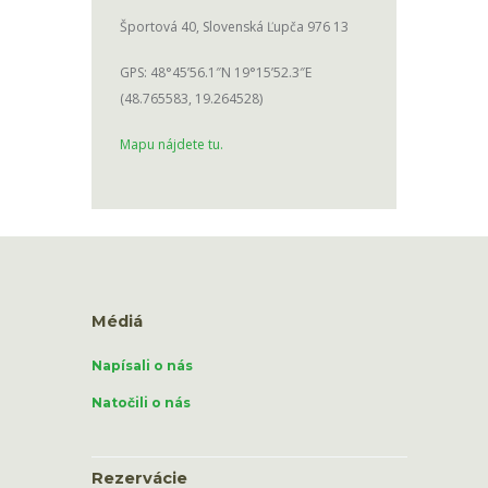
Športová 40, Slovenská Ľupča 976 13
GPS: 48°45’56.1″N 19°15’52.3″E
(48.765583, 19.264528)
Mapu nájdete tu.
Médiá
Napísali o nás
Natočili o nás
Rezervácie