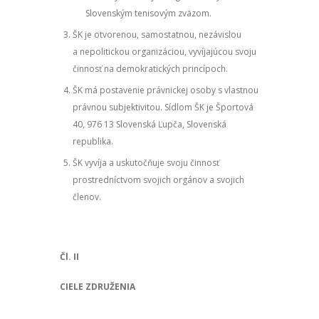
Slovenským tenisovým zväzom.
ŠK je otvorenou, samostatnou, nezávislou
a nepolitickou organizáciou, vyvíjajúcou svoju
činnosť na demokratických princípoch.
ŠK má postavenie právnickej osoby s vlastnou
právnou subjektivitou. Sídlom ŠK je Športová
40, 976 13 Slovenská Ľupča, Slovenská
republika.
ŠK vyvíja a uskutočňuje svoju činnosť
prostredníctvom svojich orgánov a svojich
členov.
Čl. II
CIELE ZDRUŽENIA