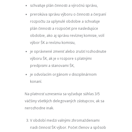
schvaľuje plán činnosti a výročnú správu,
prerokúva správu výboru o činnosti a čerpaní
rozpočtu za uplynulé obdobie a schvaľuje
plán činnosti a rozpočet pre nasledujúce
obdobie, ako aj správu revíznej komisie, volí
výbor ŠK a revíznu komisiu,
je oprávnené zmeniť alebo zrušiť rozhodnutie
výboru ŠK, ak je v rozpore s platnými
predpismi a stanovami ŠK,
je odvolacím orgánom v disciplinárnom
konaní.
Na platnosť uznesenia sa vyžaduje súhlas 3/5
väčšiny všetkých delegovaných zástupcov, ak sa
nerozhodne inak.
V období medzi valnými zhromaždeniami
riadi činnosť ŠK výbor. Počet členov a spôsob