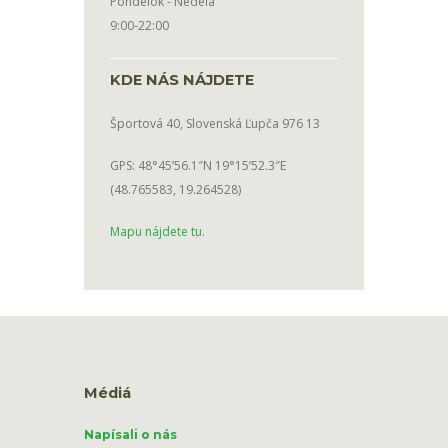
Pondelok - Nedeľa
9:00-22:00
KDE NÁS NÁJDETE
Športová 40, Slovenská Ľupča 976 13
GPS: 48°45’56.1″N 19°15’52.3″E
(48.765583, 19.264528)
Mapu nájdete tu.
Médiá
Napísali o nás