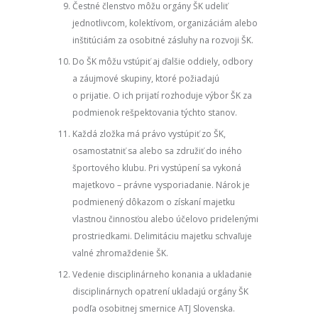
Čestné členstvo môžu orgány ŠK udeliť
jednotlivcom, kolektívom, organizáciám alebo
inštitúciám za osobitné zásluhy na rozvoji ŠK.
Do ŠK môžu vstúpiť aj ďalšie oddiely, odbory
a záujmové skupiny, ktoré požiadajú
o prijatie. O ich prijatí rozhoduje výbor ŠK za
podmienok rešpektovania týchto stanov.
Každá zložka má právo vystúpiť zo ŠK,
osamostatniť sa alebo sa združiť do iného
športového klubu. Pri vystúpení sa vykoná
majetkovo – právne vysporiadanie. Nárok je
podmienený dôkazom o získaní majetku
vlastnou činnosťou alebo účelovo pridelenými
prostriedkami. Delimitáciu majetku schvaľuje
valné zhromaždenie ŠK.
Vedenie disciplinárneho konania a ukladanie
disciplinárnych opatrení ukladajú orgány ŠK
podľa osobitnej smernice ATJ Slovenska.