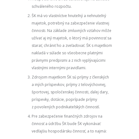
schváleného rozpočtu.
ŠK má vo vlastníctve hnuteľný a nehnuteľný
majetok, potrebný na zabezpečenie vlastnej
činnosti. Na základe zmluvných vzťahov môže
užívať aj iný majetok, o ktorý má povinnosť sa
starať, chrániť ho a zveľaďovať. ŠK s majetkom
nakladá v súlade so všeobecne platnými
právnymi predpismi a z nich vyplývajúcimi
vlastnými internými pravidlami.
Zdrojom majetkom ŠK sú príjmy z členských
a iných príspevkov, príjmy z telovýchovnej,
športovej, spoločenskej činnosti, ďalej dary,
príspevky, dotácie, poprípade príjmy
z povolených podnikateľských činností.
Pre zabezpečenie finančných zdrojov na
činnosť a údržbu ŠK bude ŠK vykonávať
vedľajšiu hospodársku činnosť, a to najmä: