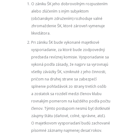
O zániku ŠK jeho dobrovoľným rozpustením
alebo zlúčením s iným subjektom
(občianskym združením) rozhoduje valné
zhromaždenie ŠK, ktoré zároveň vymenuje
likvidátora.
Pri zániku ŠK bude vykonané majetkové
vysporiadanie, za ktoré bude zodpovedný
predseda revíznej komisie. Vysporiadanie sa
vykoná podľa zásady, že najprv sa vyrovnajú
všetky záväzky ŠK, vzniknuté z jeho činnosti,
pričom na druhej strane sa zabezpečí
splnenie pohľadávok zo strany tretích osôb
a zostatok sa rozdelí medzi členov klubu
rovnakým pomerom na každého podľa počtu
členov. Týmto postupom nesmú byť dotknuté
záujmy štátu (daňové, colné, správne, atď.).
O majetkovom vysporiadaní budú zachované
písomné záznamy najmenej desať rokov.