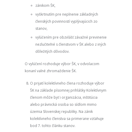
zánikom ŠK,
vyškrtnutím pre neplnenie základných
členských povinností vyplývajúcich zo
stanov,
vylúčením pre obzvlášť závažné previnenie
nezlučiteľné s členstvom v ŠK alebo z iných
dôležitých dôvodov.
O vylúčení rozhoduje výbor ŠK, v odvolacom
konaní valné zhromaždenie ŠK.
O prijatí kolektívneho člena rozhoduje výbor
ŠK na základe písomnej prihlášky Kolektívnym
členom môže byť i organizácia, inštitúcia
alebo právnická osoba so sídlom mimo
územia Slovenskej republiky. Na zánik
kolektívneho členstva sa primerane vzťahuje
bod 7. tohto článku stanov.