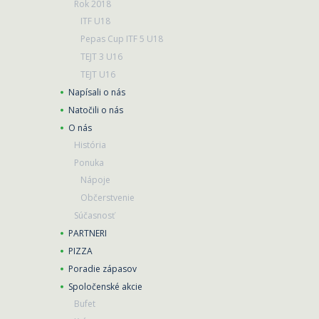
Rok 2018
ITF U18
Pepas Cup ITF 5 U18
TEJT 3 U16
TEJT U16
Napísali o nás
Natočili o nás
O nás
História
Ponuka
Nápoje
Občerstvenie
Súčasnosť
PARTNERI
PIZZA
Poradie zápasov
Spoločenské akcie
Bufet