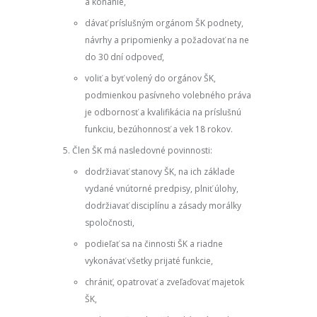
a konanie,
dávať príslušným orgánom ŠK podnety,
návrhy a pripomienky a požadovať na ne
do 30 dní odpoveď,
voliť a byť volený do orgánov ŠK,
podmienkou pasívneho volebného práva
je odbornosť a kvalifikácia na príslušnú
funkciu, bezúhonnosť a vek 18 rokov.
Člen ŠK má nasledovné povinnosti:
dodržiavať stanovy ŠK, na ich základe
vydané vnútorné predpisy, plniť úlohy,
dodržiavať disciplínu a zásady morálky
spoločnosti,
podieľať sa na činnosti ŠK a riadne
vykonávať všetky prijaté funkcie,
chrániť, opatrovať a zveľaďovať majetok
ŠK,