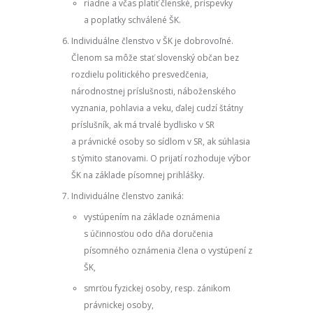
riadne a včas platiť členské, príspevky
a poplatky schválené ŠK.
Individuálne členstvo v ŠK je dobrovoľné.
Členom sa môže stať slovenský občan bez
rozdielu politického presvedčenia,
národnostnej príslušnosti, náboženského
vyznania, pohlavia a veku, ďalej cudzí štátny
príslušník, ak má trvalé bydlisko v SR
a právnické osoby so sídlom v SR, ak súhlasia
s týmito stanovami. O prijatí rozhoduje výbor
ŠK na základe písomnej prihlášky.
Individuálne členstvo zaniká:
vystúpením na základe oznámenia
s účinnosťou odo dňa doručenia
písomného oznámenia člena o vystúpení z
ŠK,
smrťou fyzickej osoby, resp. zánikom
právnickej osoby,