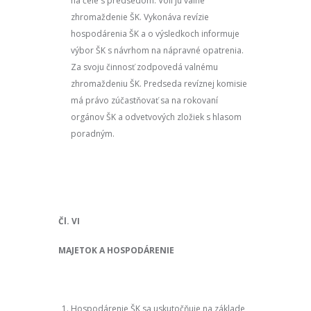
na čele s predsedom. Volí ju valné
zhromaždenie ŠK. Vykonáva revízie
hospodárenia ŠK a o výsledkoch informuje
výbor ŠK s návrhom na nápravné opatrenia.
Za svoju činnosť zodpovedá valnému
zhromaždeniu ŠK. Predseda revíznej komisie
má právo zúčastňovať sa na rokovaní
orgánov ŠK a odvetvových zložiek s hlasom
poradným.
Čl. VI
MAJETOK A HOSPODÁRENIE
Hospodárenie ŠK sa uskutočňuje na základe