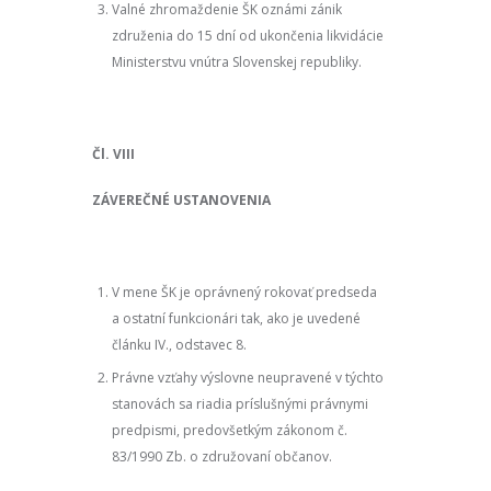
Valné zhromaždenie ŠK oznámi zánik
združenia do 15 dní od ukončenia likvidácie
Ministerstvu vnútra Slovenskej republiky.
Čl. VIII
ZÁVEREČNÉ USTANOVENIA
V mene ŠK je oprávnený rokovať predseda
a ostatní funkcionári tak, ako je uvedené
článku IV., odstavec 8.
Právne vzťahy výslovne neupravené v týchto
stanovách sa riadia príslušnými právnymi
predpismi, predovšetkým zákonom č.
83/1990 Zb. o združovaní občanov.