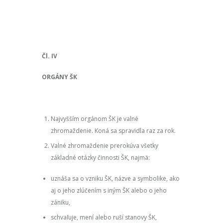
Čl. IV
ORGÁNY ŠK
Najvyšším orgánom ŠK je valné
zhromaždenie. Koná sa spravidla raz za rok.
Valné zhromaždenie prerokúva všetky
základné otázky činnosti ŠK, najmä:
uznáša sa o vzniku ŠK, názve a symbolike, ako
aj o jeho zlúčením s iným ŠK alebo o jeho
zániku,
schvaľuje, mení alebo ruší stanovy ŠK,