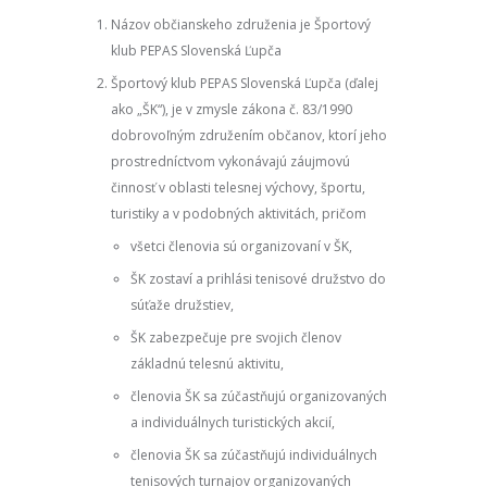
Názov občianskeho združenia je Športový
klub PEPAS Slovenská Ľupča
Športový klub PEPAS Slovenská Ľupča (ďalej
ako „ŠK“), je v zmysle zákona č. 83/1990
dobrovoľným združením občanov, ktorí jeho
prostredníctvom vykonávajú záujmovú
činnosť v oblasti telesnej výchovy, športu,
turistiky a v podobných aktivitách, pričom
všetci členovia sú organizovaní v ŠK,
ŠK zostaví a prihlási tenisové družstvo do
súťaže družstiev,
ŠK zabezpečuje pre svojich členov
základnú telesnú aktivitu,
členovia ŠK sa zúčastňujú organizovaných
a individuálnych turistických akcií,
členovia ŠK sa zúčastňujú individuálnych
tenisových turnajov organizovaných