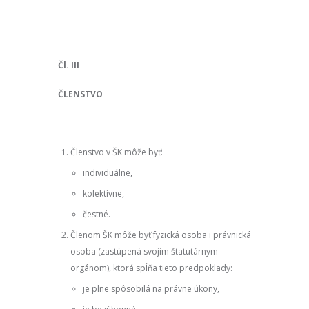
Čl. III
ČLENSTVO
Členstvo v ŠK môže byť:
individuálne,
kolektívne,
čestné.
Členom ŠK môže byť fyzická osoba i právnická
osoba (zastúpená svojim štatutárnym
orgánom), ktorá spĺňa tieto predpoklady:
je plne spôsobilá na právne úkony,