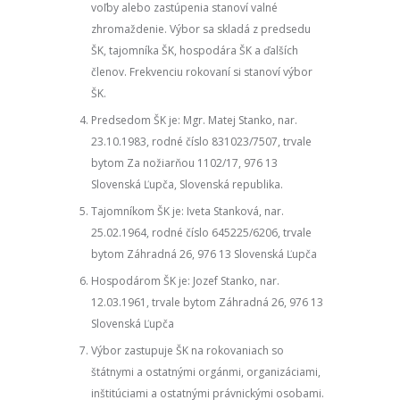
voľby alebo zastúpenia stanoví valné
zhromaždenie. Výbor sa skladá z predsedu
ŠK, tajomníka ŠK, hospodára ŠK a ďalších
členov. Frekvenciu rokovaní si stanoví výbor
ŠK.
Predsedom ŠK je: Mgr. Matej Stanko, nar.
23.10.1983, rodné číslo 831023/7507, trvale
bytom Za nožiarňou 1102/17, 976 13
Slovenská Ľupča, Slovenská republika.
Tajomníkom ŠK je: Iveta Stanková, nar.
25.02.1964, rodné číslo 645225/6206, trvale
bytom Záhradná 26, 976 13 Slovenská Ľupča
Hospodárom ŠK je: Jozef Stanko, nar.
12.03.1961, trvale bytom Záhradná 26, 976 13
Slovenská Ľupča
Výbor zastupuje ŠK na rokovaniach so
štátnymi a ostatnými orgánmi, organizáciami,
inštitúciami a ostatnými právnickými osobami.