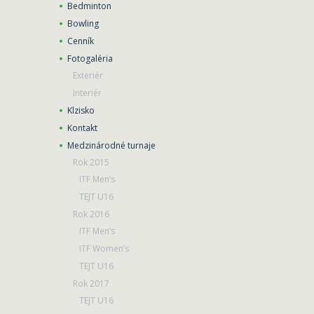
Bedminton
Bowling
Cenník
Fotogaléria
Exteriér
Interiér
Klzisko
Kontakt
Medzinárodné turnaje
Rok 2015
ITF Men’s
TEJT U16
Rok 2016
ITF Men’s
ITF Women’s
TEJT U16
Rok 2017
TEJT U16