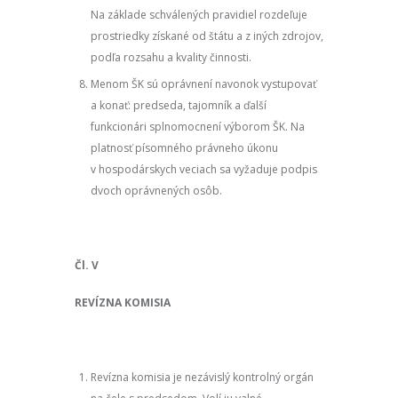
Na základe schválených pravidiel rozdeľuje
prostriedky získané od štátu a z iných zdrojov,
podľa rozsahu a kvality činnosti.
Menom ŠK sú oprávnení navonok vystupovať
a konať: predseda, tajomník a ďalší
funkcionári splnomocnení výborom ŠK. Na
platnosť písomného právneho úkonu
v hospodárskych veciach sa vyžaduje podpis
dvoch oprávnených osôb.
Čl. V
REVÍZNA KOMISIA
Revízna komisia je nezávislý kontrolný orgán