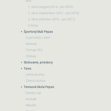
Kvíz
1. séria (august 2014 – jún 2015)
2. séria (september 2015 – jún 2016)
3. séria (október 2016 – jún 2017)
O kvíze
Športový klub Pepas
2 percentá z daní
Stanovy
Turnaje STZ
Zmluvy
Stolovanie, priestory
Tenis
Letná sezóna
Zimná sezóna
Tenisová škola Pepas
Family Cup
Kontakt
Mikuláš