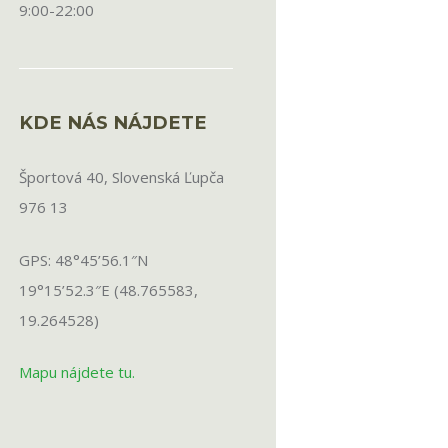
9:00-22:00
KDE NÁS NÁJDETE
Športová 40, Slovenská Ľupča
976 13
GPS: 48°45’56.1″N
19°15’52.3″E (48.765583,
19.264528)
Mapu nájdete tu.