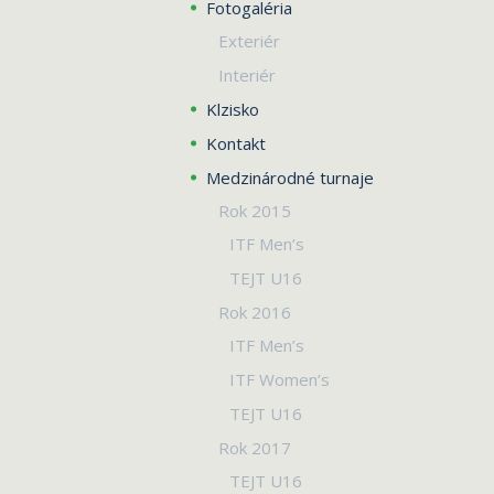
Fotogaléria
Exteriér
Interiér
Klzisko
Kontakt
Medzinárodné turnaje
Rok 2015
ITF Men’s
TEJT U16
Rok 2016
ITF Men’s
ITF Women’s
TEJT U16
Rok 2017
TEJT U16