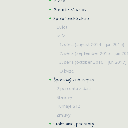
PIZZA
Poradie zápasov
Spoločenské akcie
Bufet
Kvíz
1. séria (august 2014 – jún 2015)
2. séria (september 2015 – jún 20
3. séria (október 2016 – jún 2017)
O kvíze
Športový klub Pepas
2 percentá z daní
Stanovy
Turnaje STZ
Zmluvy
Stolovanie, priestory