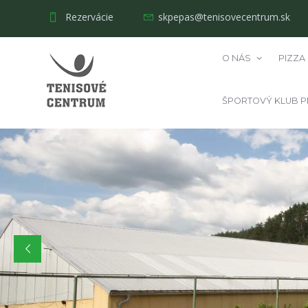
Rezervácie
skpepas@tenisovecentrum.sk
O NÁS
PIZZA
ŠPORTOVÝ KLUB P