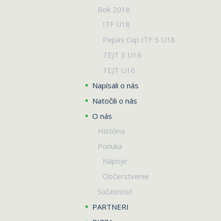
Rok 2018
ITF U18
Pepas Cup ITF 5 U18
TEJT 3 U16
TEJT U16
Napísali o nás
Natočili o nás
O nás
História
Ponuka
Nápoje
Občerstvenie
Súčasnosť
PARTNERI