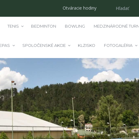
Otváracie hodiny
TENIS
BEDMINTON
BOWLING
MEDZINÁRODNÉ TURN
EPAS
SPOLOČENSKÉ AKCIE
KLZISKO
FOTOGALÉRIA