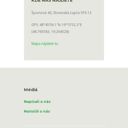
KDE NÁS NÁJDETE
Športová 40, Slovenská Ľupča 976 13
GPS: 48°45’56.1″N 19°15’52.3″E
(48.765583, 19.264528)
Mapu nájdete tu.
Médiá
Napísali o nás
Natočili o nás