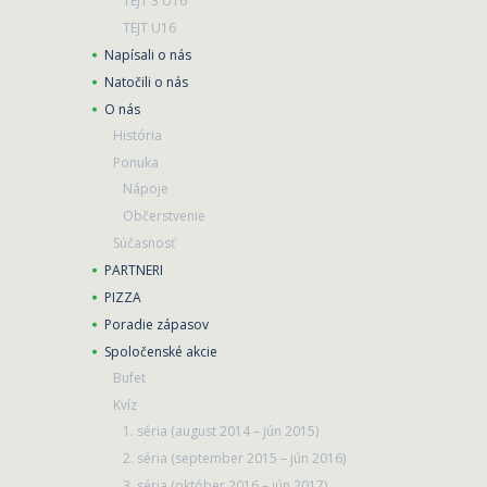
TEJT 3 U16
TEJT U16
Napísali o nás
Natočili o nás
O nás
História
Ponuka
Nápoje
Občerstvenie
Súčasnosť
PARTNERI
PIZZA
Poradie zápasov
Spoločenské akcie
Bufet
Kvíz
1. séria (august 2014 – jún 2015)
2. séria (september 2015 – jún 2016)
3. séria (október 2016 – jún 2017)