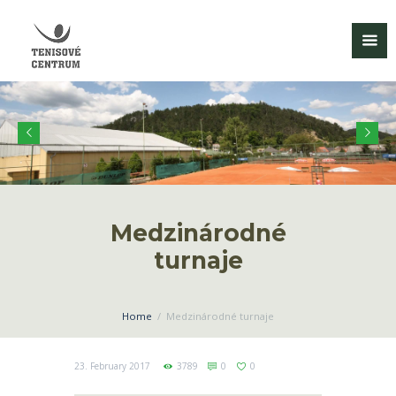
Medzinárodné
turnaje
Home
Medzinárodné turnaje
23. February 2017
3789
0
0