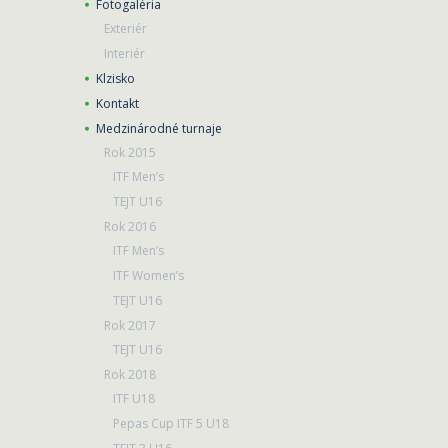
Fotogaléria
Exteriér
Interiér
Klzisko
Kontakt
Medzinárodné turnaje
Rok 2015
ITF Men’s
TEJT U16
Rok 2016
ITF Men’s
ITF Women’s
TEJT U16
Rok 2017
TEJT U16
Rok 2018
ITF U18
Pepas Cup ITF 5 U18