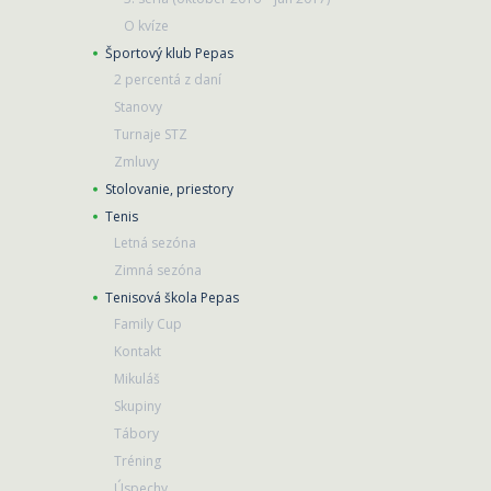
O kvíze
Športový klub Pepas
2 percentá z daní
Stanovy
Turnaje STZ
Zmluvy
Stolovanie, priestory
Tenis
Letná sezóna
Zimná sezóna
Tenisová škola Pepas
Family Cup
Kontakt
Mikuláš
Skupiny
Tábory
Tréning
Úspechy